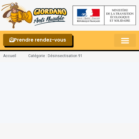
Prendre rendez-vous
Punaises de lit – La reconnaître et s’en 
Accueil
Catégorie : Désinsectisation 91