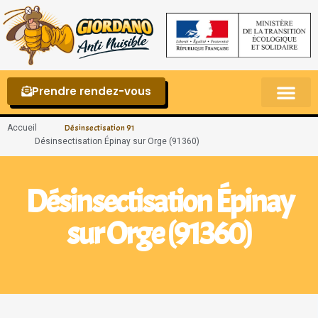
Prendre rendez-vous
Punaises de lit – La reconnaître et s’en 
Accueil
Désinsectisation 91
Désinsectisation Épinay sur Orge (91360)
Désinsectisation Épinay
sur Orge (91360)