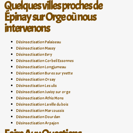
Quelques villes proches de
Épinay sur Orge où nous
intervenons
Désinsectisation Palaiseau
Désinsectisation Massy
Désinsectisation Evry
Désinsectisation Corbeil Essonnes
Désinsectisation Longjumeau
Désinsectisation Bures sur yvette
Désinsectisation Orsay
Désinsectisation Les ulis
Désinsectisation Juvisy sur orge
Désinsectisation Athis Mons
Désinsectisation La ville du bois
Désinsectisation Marcoussis
Désinsectisation Dourdan
Désinsectisation Arpajon