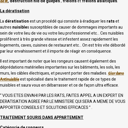
, destruction nid de guêpes
,
frelons
et
frelons asiatiques
.
de lit
La dératisation
La
dératisation
est un procédé qui consiste à éradiquer les
rats
et
autres
nuisible
s susceptibles de causer de dommages importants au
sein de votre lieu de vie ou votre lieu professionnel etc… Ces nuisibles
prolifèrent à très grande vitesse et infestent assez rapidement les
logements, caves, cuisines de restaurant etc… On est très vite débordé
par leur envahissement et il importe de réagir en conséquence.
Il est important de noter que les rongeurs causent également des
déprédations matérielles importantes sur les bâtiments, les sols, les
murs, les câbles électriques, et peuvent porter des maladies.
Giordano
est spécialisé dans le traitement rapide de ce types de
Antinuisible
nuisibles et saura vous en débarrasser et ce de façon ultra efficace.
“ VOUS ETES ENVAHI PAR LES RATS, FAITES APPEL A UN EXPERT EN
DERATISATION AGREE PAR LE MINISTERE QUI SERA A MEME DE VOUS
APPORTER CONSEILS ET SOLUTIONS EFFICACES ” .
TRAITEMENT SOURIS DANS APPARTEMENT
Catégorie de rongeurs