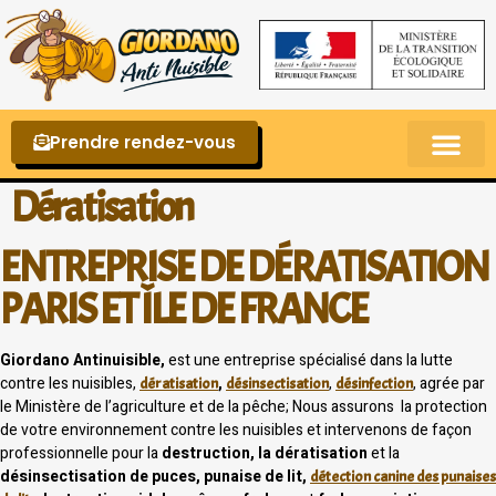
Prendre rendez-vous
Punaises de lit – La reconnaître et s’en 
Dératisation
ENTREPRISE DE DÉRATISATION
PARIS ET ÎLE DE FRANCE
Giordano Antinuisible,
est une entreprise spécialisé dans la lutte
contre les nuisibles,
,
,
, agrée par
dératisation
désinsectisation
désinfection
le Ministère de l’agriculture et de la pêche; Nous assurons la protection
de votre environnement contre les nuisibles et intervenons de façon
professionnelle pour la
destruction, la dératisation
et la
désinsectisation de puces, punaise de lit,
détection canine des punaises