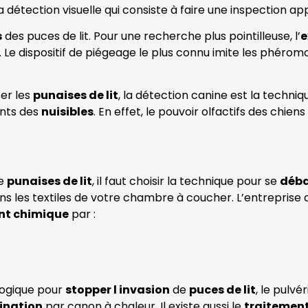
 la détection visuelle qui consiste à faire une inspection 
s
des puces de lit. Pour une recherche plus pointilleuse, l’
e
es. Le dispositif de piégeage le plus connu imite les phéro
er les
punaises de lit
, la détection canine est la technique
ents des
nuisibles
. En effet, le pouvoir olfactifs des chien
de
punaises de lit
, il faut choisir la technique pour se
déba
ns les textiles de votre chambre à coucher. L’entreprise 
nt chimique
par :
logique pour
stopper l invasion
de
puces de lit
, le pulvé
ination
par canon à chaleur. Il existe aussi le
traitemen