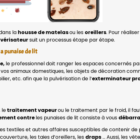
dans la
housse de matelas
ou les
oreillers
. Pour réalise
lvérisateur
suit un processus étape par étape.
a punaise de lit
e,
le professionnel doit ranger les espaces concernés par
de vos animaux domestiques, les objets de décoration comme
ier, etc. afin que la pulvérisation de l’
exterminateur pr
 le
traitement vapeur
ou le traitement par le froid, il fa
tement contre
les punaises de lit consiste à vous
débarra
les textiles et autres affaires susceptibles de contenir 
ouverture, les taies d’oreillers, les
draps
… Aussi, les vê