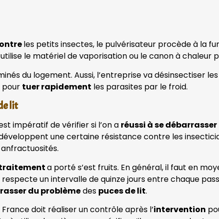
contre
les petits insectes, le pulvérisateur procède à la fu
t utilise le matériel de vaporisation ou le canon à chaleur 
aminés du logement. Aussi, l’entreprise va désinsectiser l
n pour
tuer rapidement
les parasites par le froid.
e lit
l est impératif de vérifier si l’on a
réussi à se débarrasser
s développent une certaine résistance contre les insecticides
 anfractuosités.
t traitement
a porté s’est fruits. En général, il faut en m
l respecte un intervalle de quinze jours entre chaque pas
rasser du problème
des
puces de lit
.
e France doit réaliser un contrôle après l’
intervention
pou