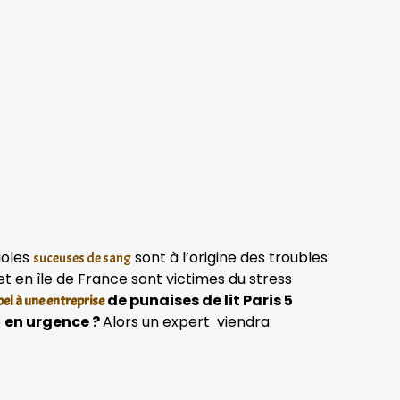
ioles
sont à l’origine des troubles
suceuses de sang
t en île de France sont victimes du stress
de punaises de lit Paris 5
pel à une entreprise
5
en urgence ?
Alors un expert viendra