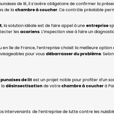
unaises de lit, il s’avère obligatoire de confirmer la pré
les de la
chambre à coucher
. Ce contrôle préalable perme
t
, la solution idéale est de faire appel à une
entreprise
sp
étecter les
acariens
. L’inspection vise à faire un diagnost
en île de France, l’entreprise choisit la meilleure option
 envisageables pour vous
débarrasser du problème
. Selo
s
punaises de lit
est un projet noble pour profiter d’un s
 la
désinsectisation
de votre
chambre à coucher
à Par
os intervenants
de l’entreprise de lutte contre les nuisib