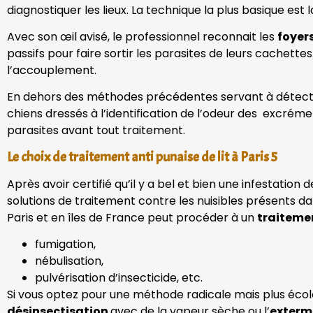
diagnostiquer les lieux. La technique la plus basique est
Avec son œil avisé, le professionnel reconnait les
foyer
passifs pour faire sortir les parasites de leurs cachett
l’accouplement.
En dehors des méthodes précédentes servant à détect
chiens dressés à l’identification de l’odeur des excrém
parasites avant tout traitement.
Le choix de traitement anti punaise de lit à Paris 5
Après avoir certifié qu’il y a bel et bien une infestation 
solutions de traitement contre les nuisibles présents da
Paris et en îles de France peut procéder à un
traiteme
fumigation,
nébulisation,
pulvérisation d’insecticide, etc.
Si vous optez pour une méthode radicale mais plus éco
désinsectisation
avec de la vapeur sèche ou l’
exterm