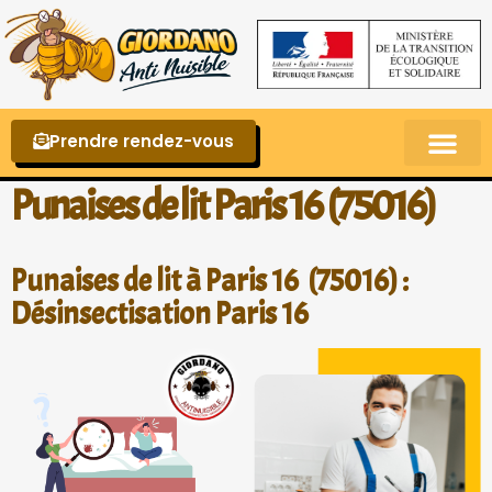
Prendre rendez-vous
Punaises de lit – La reconnaître et s’en 
Punaises de lit Paris 16 (75016)
Punaises de lit à Paris 16 (75016) :
Désinsectisation Paris 16