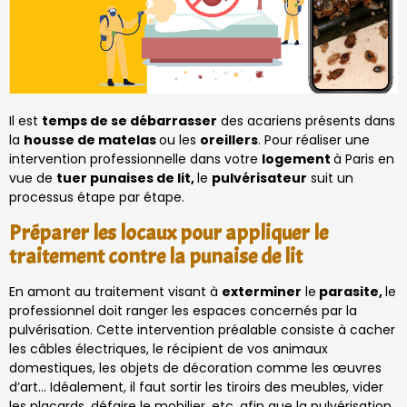
Il est
temps de se débarrasser
des acariens présents dans
la
housse de matelas
ou les
oreillers
. Pour réaliser une
intervention professionnelle dans votre
logement
à Paris en
vue de
tuer punaises de lit,
le
pulvérisateur
suit un
processus étape par étape.
Préparer les locaux pour appliquer le
traitement contre la punaise de lit
En amont au traitement visant à
exterminer
le
parasite,
le
professionnel doit ranger les espaces concernés par la
pulvérisation. Cette intervention préalable consiste à cacher
les câbles électriques, le récipient de vos animaux
domestiques, les objets de décoration comme les œuvres
d’art… Idéalement, il faut sortir les tiroirs des meubles, vider
les placards, défaire le mobilier, etc. afin que la pulvérisation