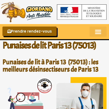
Prendre rendez-vous
Punaises de lit – La reconnaître et s’en 
Punaises de lit Paris 13 (75013)
Punaises de lit à Paris 13 (75013) : les
meilleurs désinsectiseurs de Paris 13