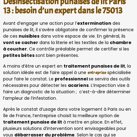
Désinsectisation punaises de lit Paris
13 : besoin d’un expert dans le 75013
Avant d’engager une action pour l’
extermination
des
punaises de lit, il s’avère obligatoire de confirmer la présence
de ces
nuisibles
dans votre espace de vie. En général, ils
vont se cacher
dans la literie et les textiles de la
chambre
à coucher
. Ce contrôle préalable permet de certifier si les
petites bêtes
sont bien présentes.
A moins d’être un expert en
traitement punaises de lit
, la
solution idéale est de faire appel à une
spécialisée
entreprise
pour faire le constat. Le
professionnel
se servira des outils
nécessaires pour détecter les
acariens
. L’inspection vise à
faire un diagnostic de la situation ; c’est-à-dire déterminer
l’ampleur de l’infestation.
Après le constat d’usage dans votre logement à Paris ou en
île de France, l’entreprise choisit la meilleure option de
traitement punaise de lit
à mettre en place. En effet,
plusieurs solutions d’intervention sont envisageables pour
vous
débarrasser du problème
. Selon le cas qui se