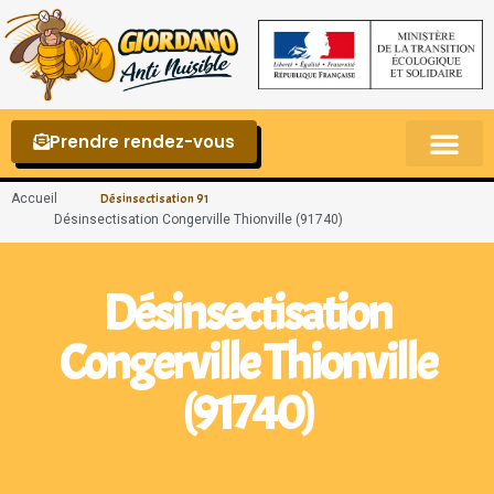
Prendre rendez-vous
Punaises de lit – La reconnaître et s’en 
Accueil
Désinsectisation 91
Désinsectisation Congerville Thionville (91740)
Désinsectisation
Congerville Thionville
(91740)