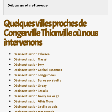
Débarras et nettoyage
Quelques villes proches de
Congerville Thionville où nous
intervenons
Désinsectisation Palaiseau
Désinsectisation Massy
Désinsectisation Evry
Désinsectisation Corbeil Essonnes
Désinsectisation Longjumeau
Désinsectisation Bures sur yvette
Désinsectisation Orsay
Désinsectisation Les ulis
Désinsectisation Juvisy sur orge
Désinsectisation Athis Mons
Désinsectisation La ville du bois
Désinsectisation Marcoussis