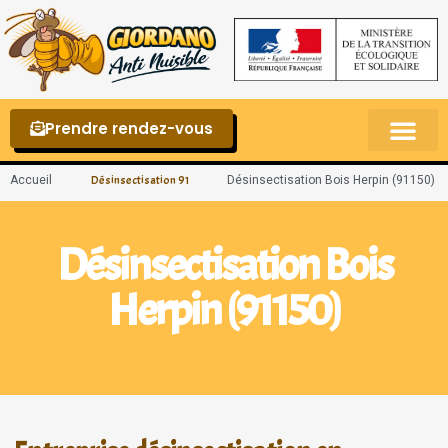
Prendre rendez-vous
Punaises de lit – La reconnaître et s’en 
Accueil
Désinsectisation Bois Herpin (91150)
Désinsectisation 91
Désinsectisation Bois
Herpin (91150)