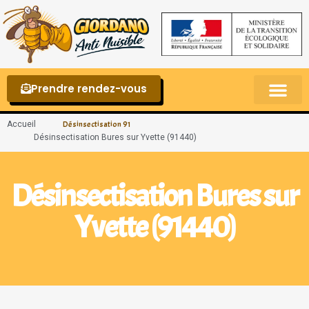
Prendre rendez-vous
Punaises de lit – La reconnaître et s’en 
Accueil
Désinsectisation 91
Désinsectisation Bures sur Yvette (91440)
Désinsectisation Bures sur
Yvette (91440)