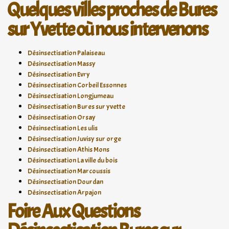
Quelques villes proches de Bures
sur Yvette où nous intervenons
Désinsectisation Palaiseau
Désinsectisation Massy
Désinsectisation Evry
Désinsectisation Corbeil Essonnes
Désinsectisation Longjumeau
Désinsectisation Bures sur yvette
Désinsectisation Orsay
Désinsectisation Les ulis
Désinsectisation Juvisy sur orge
Désinsectisation Athis Mons
Désinsectisation La ville du bois
Désinsectisation Marcoussis
Désinsectisation Dourdan
Désinsectisation Arpajon
Foire Aux Questions