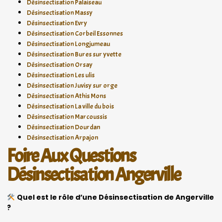
Désinsectisation Palaiseau
Désinsectisation Massy
Désinsectisation Evry
Désinsectisation Corbeil Essonnes
Désinsectisation Longjumeau
Désinsectisation Bures sur yvette
Désinsectisation Orsay
Désinsectisation Les ulis
Désinsectisation Juvisy sur orge
Désinsectisation Athis Mons
Désinsectisation La ville du bois
Désinsectisation Marcoussis
Désinsectisation Dourdan
Désinsectisation Arpajon
Foire Aux Questions
Désinsectisation Angerville
Quel est le rôle d’une Désinsectisation de Angerville
?