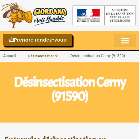
Prendre rendez-vous
Punaises de lit – La reconnaître et s’en 
Accueil
Désinsectisation Cerny (91590)
Désinsectisation 91
Désinsectisation Cerny
(91590)