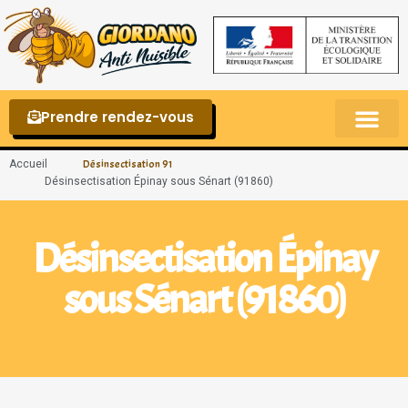
Prendre rendez-vous
Punaises de lit – La reconnaître et s’en 
Accueil
Désinsectisation 91
Désinsectisation Épinay sous Sénart (91860)
Désinsectisation Épinay
sous Sénart (91860)