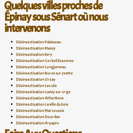
Quelques villes proches de
Épinay sous Sénart où nous
intervenons
Désinsectisation Palaiseau
Désinsectisation Massy
Désinsectisation Evry
Désinsectisation Corbeil Essonnes
Désinsectisation Longjumeau
Désinsectisation Bures sur yvette
Désinsectisation Orsay
Désinsectisation Les ulis
Désinsectisation Juvisy sur orge
Désinsectisation Athis Mons
Désinsectisation La ville du bois
Désinsectisation Marcoussis
Désinsectisation Dourdan
Désinsectisation Arpajon