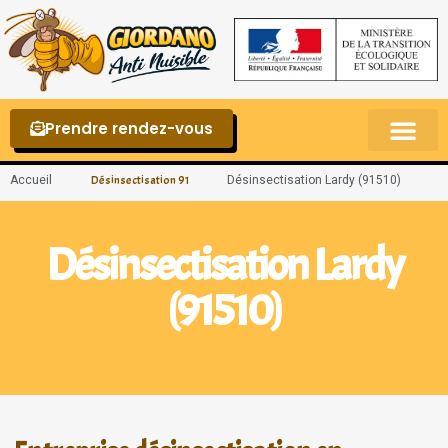
Prendre rendez-vous
Punaises de lit – La reconnaître et s’en 
Accueil
Désinsectisation Lardy (91510)
Désinsectisation 91
Désinsectisation Lardy
(91510)