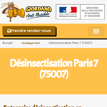
Prendre rendez-vous
Punaises de lit – La reconnaître et s’en 
Accueil
Désinsectisation Paris 7 (75007)
Uncategorized
Désinsectisation Paris 7
(75007)