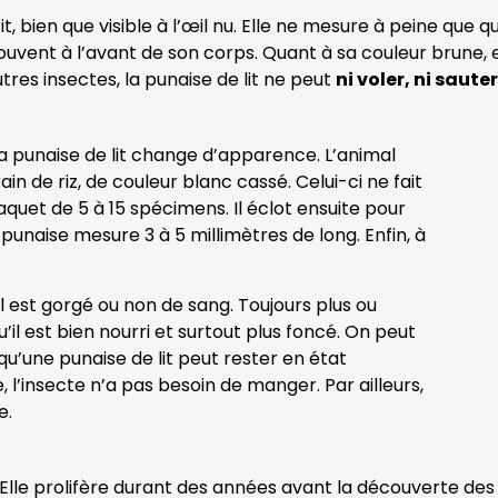
tit, bien que visible à l’œil nu. Elle ne mesure à peine que
ouvent à l’avant de son corps. Quant à sa couleur brune, e
res insectes, la punaise de lit ne peut
ni voler, ni sauter
 la punaise de lit change d’apparence. L’animal
in de riz, de couleur blanc cassé. Celui-ci ne fait
quet de 5 à 15 spécimens. Il éclot ensuite pour
punaise mesure 3 à 5 millimètres de long. Enfin, à
l est gorgé ou non de sang. Toujours plus ou
’il est bien nourri et surtout plus foncé. On peut
qu’une punaise de lit peut rester en état
 l’insecte n’a pas besoin de manger. Par ailleurs,
e.
. Elle prolifère durant des années avant la découverte des