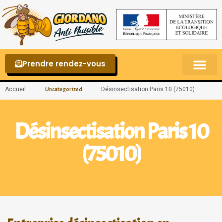
Prendre rendez-vous
Punaises de lit – La reconnaître et s’en 
Accueil
Désinsectisation Paris 10 (75010)
Uncategorized
Désinsectisation Paris 10
(75010)