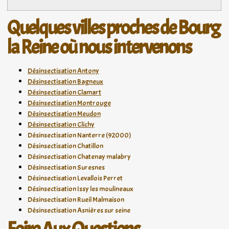
Quelques villes proches de Bourg
la Reine où nous intervenons
Désinsectisation Antony
Désinsectisation Bagneux
Désinsectisation Clamart
Désinsectisation Montrouge
Désinsectisation Meudon
Désinsectisation Clichy
Désinsectisation Nanterre (92000)
Désinsectisation Chatillon
Désinsectisation Chatenay malabry
Désinsectisation Suresnes
Désinsectisation Levallois Perret
Désinsectisation Issy les moulineaux
Désinsectisation Rueil Malmaison
Désinsectisation Asnières sur seine