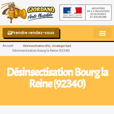
Prendre rendez-vous
Punaises de lit – La reconnaître et s’en 
Accueil
,
Désinsectisation (92)
Uncategorized
Désinsectisation Bourg la Reine (92340)
Désinsectisation Bourg la
Reine (92340)