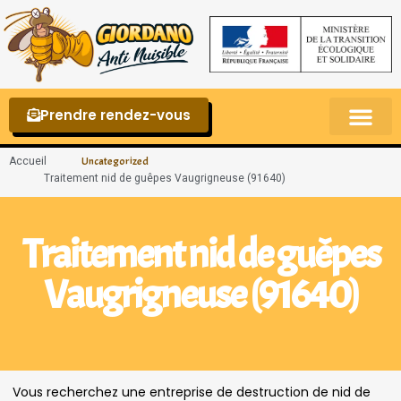
Prendre rendez-vous
Punaises de lit – La reconnaître et s’en 
Accueil
Uncategorized
Traitement nid de guêpes Vaugrigneuse (91640)
Traitement nid de guêpes
Vaugrigneuse (91640)
Vous recherchez une entreprise de destruction de nid de