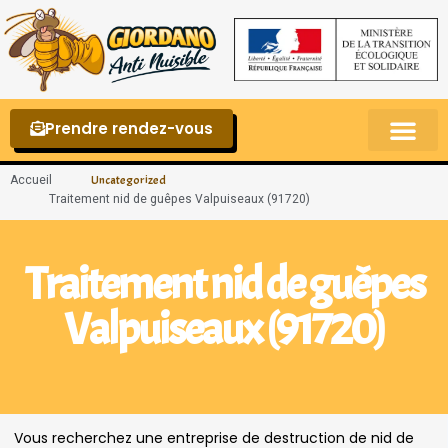
Prendre rendez-vous
Punaises de lit – La reconnaître et s’en 
Accueil
Uncategorized
Traitement nid de guêpes Valpuiseaux (91720)
Traitement nid de guêpes
Valpuiseaux (91720)
Vous recherchez une entreprise de destruction de nid de