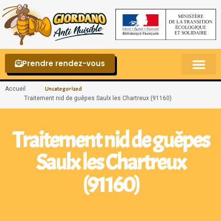
Prendre rendez-vous
Punaises de lit – La reconnaître et s’en 
Accueil
Uncategorized
Traitement nid de guêpes Saulx les Chartreux (91160)
Traitement nid de guêpes
Saulx les Chartreux
(91160)