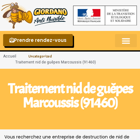
Prendre rendez-vous
Punaises de lit – La reconnaître et s’en 
Accueil
Uncategorized
Traitement nid de guêpes Marcoussis (91460)
Traitement nid de guêpes
Marcoussis (91460)
Vous recherchez une entreprise de destruction de nid de