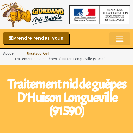
Prendre rendez-vous
Punaises de lit – La reconnaître et s’en 
Accueil
Uncategorized
Traitement nid de guêpes D’Huison Longueville (91590)
Traitement nid de guêpes
D’Huison Longueville
(91590)