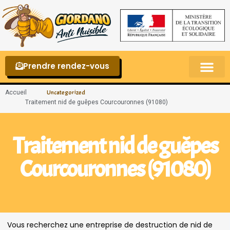
Prendre rendez-vous
Punaises de lit – La reconnaître et s’en 
Accueil
Uncategorized
Traitement nid de guêpes Courcouronnes (91080)
Traitement nid de guêpes
Courcouronnes (91080)
Vous recherchez une entreprise de destruction de nid de