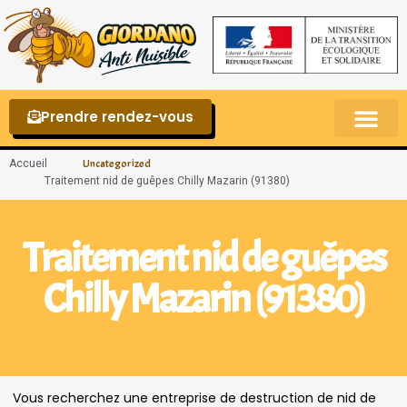
Prendre rendez-vous
Punaises de lit – La reconnaître et s’en 
Accueil
Uncategorized
Traitement nid de guêpes Chilly Mazarin (91380)
Traitement nid de guêpes
Chilly Mazarin (91380)
Vous recherchez une entreprise de destruction de nid de