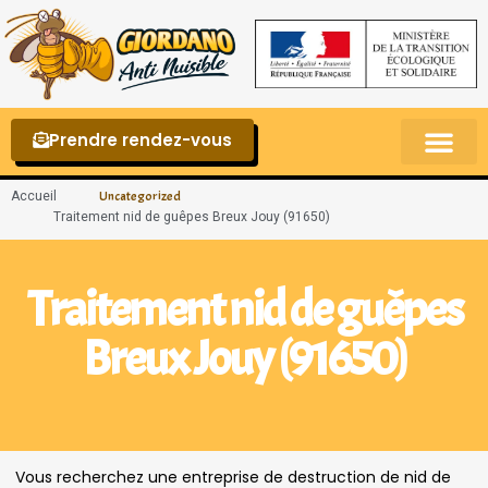
Prendre rendez-vous
Punaises de lit – La reconnaître et s’en 
Accueil
Uncategorized
Traitement nid de guêpes Breux Jouy (91650)
Traitement nid de guêpes
Breux Jouy (91650)
Vous recherchez une entreprise de destruction de nid de