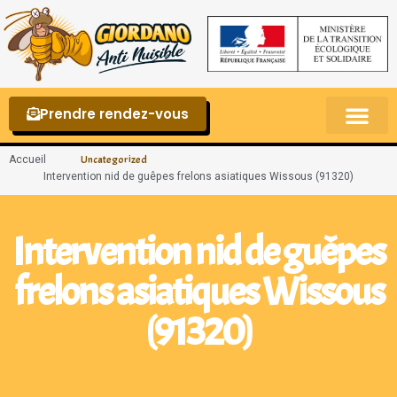
Prendre rendez-vous
Punaises de lit – La reconnaître et s’en 
Accueil
Uncategorized
Intervention nid de guêpes frelons asiatiques Wissous (91320)
Intervention nid de guêpes
frelons asiatiques Wissous
(91320)