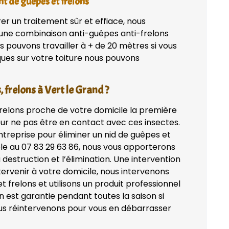
nt de guêpes et frelons
rer un traitement sûr et effiace, nous
 une combinaison anti-guêpes anti-frelons
s pouvons travailler à + de 20 mètres si vous
iques sur votre toiture nous pouvons
 frelons à Vert le Grand ?
frelons proche de votre domicile la première
ur ne pas être en contact avec ces insectes.
treprise pour éliminer un nid de guêpes et
le au 07 83 29 63 86, nous vous apporterons
a destruction et l’élimination. Une intervention
tervenir à votre domicile, nous intervenons
 frelons et utilisons un produit professionnel
 est garantie pendant toutes la saison si
ous réintervenons pour vous en débarrasser