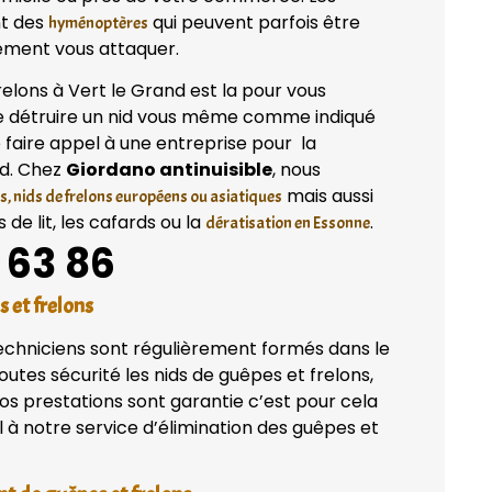
nt des
qui peuvent parfois être
hyménoptères
ilement vous attaquer.
elons à Vert le Grand est la pour vous
de détruire un nid vous même comme indiqué
e faire appel à une entreprise pour la
nd. Chez
Giordano antinuisible
, nous
mais aussi
s, nids de frelons européens ou asiatiques
de lit, les cafards ou la
.
dératisation en Essonne
 63 86
s et frelons
techniciens sont régulièrement formés dans le
utes sécurité les nids de guêpes et frelons,
os prestations sont garantie c’est pour cela
à notre service d’élimination des guêpes et