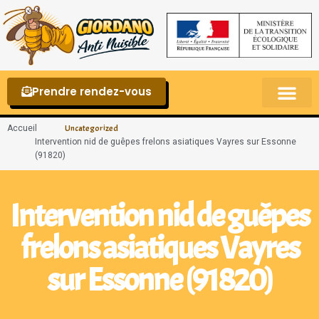
Prendre rendez-vous
Punaises de lit – La reconnaître et s’en 
Accueil
Uncategorized
Intervention nid de guêpes frelons asiatiques Vayres sur Essonne
(91820)
Intervention nid de guêpes
frelons asiatiques Vayres
sur Essonne (91820)