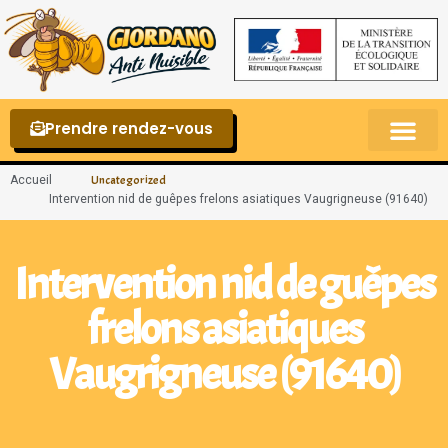
Prendre rendez-vous
Punaises de lit – La reconnaître et s’en 
Accueil
Uncategorized
Intervention nid de guêpes frelons asiatiques Vaugrigneuse (91640)
Intervention nid de guêpes
frelons asiatiques
Vaugrigneuse (91640)