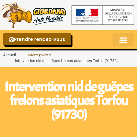
Prendre rendez-vous
Punaises de lit – La reconnaître et s’en 
Accueil
Uncategorized
Intervention nid de guêpes frelons asiatiques Torfou (91730)
Intervention nid de guêpes
frelons asiatiques Torfou
(91730)