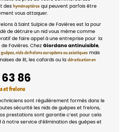
nt des
qui peuvent parfois être
hyménoptères
ilement vous attaquer.
elons à Saint Sulpice de Favières est la pour
mandé de détruire un nid vous même comme
ératif de faire appel à une entreprise pour la
e de Favières. Chez
Giordano antinuisible
,
mais
 guêpes, nids de frelons européens ou asiatiques
ises de lit, les cafards ou la
dératisation en
 63 86
s et frelons
techniciens sont régulièrement formés dans le
utes sécurité les nids de guêpes et frelons,
os prestations sont garantie c’est pour cela
à notre service d’élimination des guêpes et