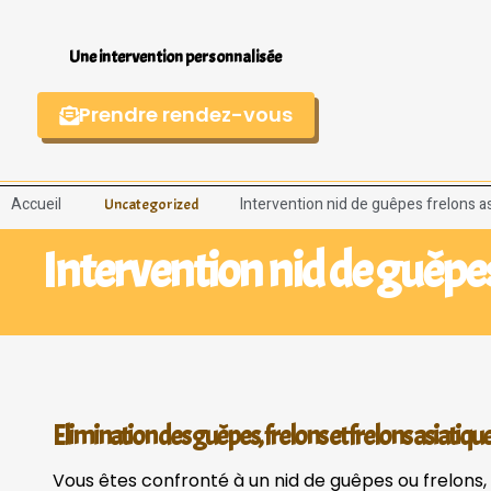
Une intervention personnalisée
Prendre rendez-vous
Accueil
Intervention nid de guêpes frelons a
Uncategorized
Intervention nid de guêpes
Elimination des guêpes, frelons et frelons asiatique
Vous êtes confronté à un nid de guêpes ou frelons, 