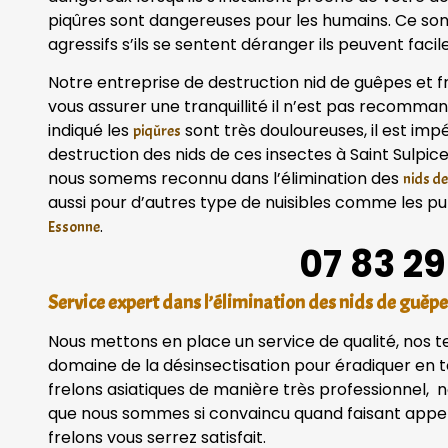
piqûres sont dangereuses pour les humains. Ce so
agressifs s’ils se sentent déranger ils peuvent fac
Notre entreprise de destruction nid de guêpes et fr
vous assurer une tranquillité il n’est pas recom
indiqué les
sont très douloureuses, il est imp
piqûres
destruction des nids de ces insectes à Saint Sulpic
nous somems reconnu dans l’élimination des
nids de
aussi pour d’autres type de nuisibles comme les puna
.
Essonne
07 83 29
Service expert dans l’élimination des nids de guêpe
Nous mettons en place un service de qualité, nos 
domaine de la désinsectisation pour éradiquer en to
frelons asiatiques de manière très professionnel, n
que nous sommes si convaincu quand faisant appel 
frelons vous serrez satisfait.