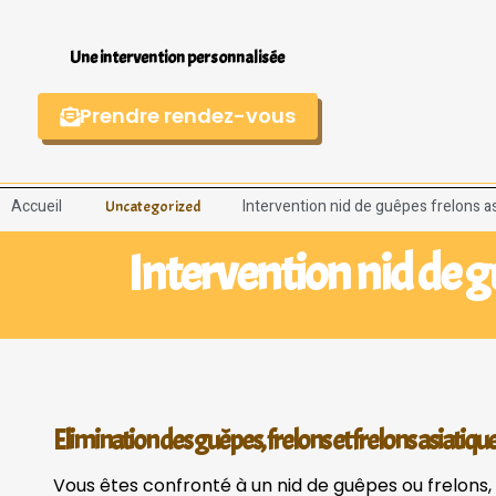
Une intervention personnalisée
Prendre rendez-vous
Accueil
Intervention nid de guêpes frelons as
Uncategorized
Intervention nid de g
Elimination des guêpes, frelons et frelons asiatique
Vous êtes confronté à un nid de guêpes ou frelons, f