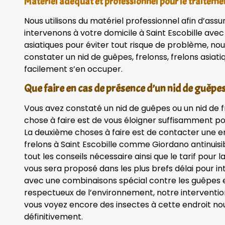
Matériel adéquat et professionnel pour le traiteme
Nous utilisons du matériel professionnel afin d’assu
intervenons à votre domicile à Saint Escobille ave
asiatiques pour éviter tout risque de problème, nou
constater un nid de guêpes, frelonss, frelons asiat
facilement s’en occuper.
Que faire en cas de présence d’un nid de guêpes,
Vous avez constaté un nid de guêpes ou un nid de 
chose à faire est de vous éloigner suffisamment po
La deuxième choses à faire est de contacter une en
frelons à Saint Escobille comme Giordano antinuisi
tout les conseils nécessaire ainsi que le tarif pour l
vous sera proposé dans les plus brefs délai pour in
avec une combinaisons spécial contre les guêpes et
respectueux de l’environnement, notre intervention
vous voyez encore des insectes à cette endroit n
définitivement.