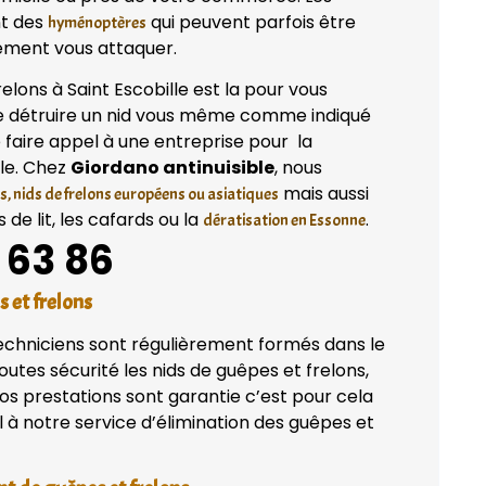
nt des
qui peuvent parfois être
hyménoptères
ilement vous attaquer.
elons à Saint Escobille est la pour vous
de détruire un nid vous même comme indiqué
e faire appel à une entreprise pour la
lle. Chez
Giordano antinuisible
, nous
mais aussi
s, nids de frelons européens ou asiatiques
de lit, les cafards ou la
.
dératisation en Essonne
 63 86
s et frelons
techniciens sont régulièrement formés dans le
utes sécurité les nids de guêpes et frelons,
os prestations sont garantie c’est pour cela
à notre service d’élimination des guêpes et