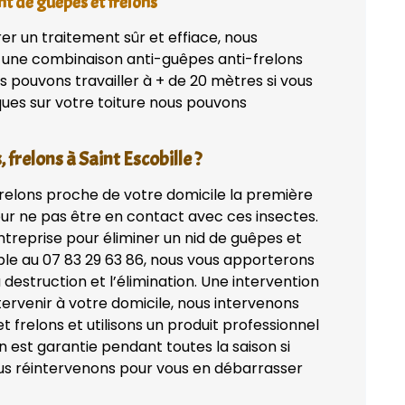
nt de guêpes et frelons
rer un traitement sûr et effiace, nous
c une combinaison anti-guêpes anti-frelons
s pouvons travailler à + de 20 mètres si vous
iques sur votre toiture nous pouvons
 frelons à Saint Escobille ?
frelons proche de votre domicile la première
ur ne pas être en contact avec ces insectes.
treprise pour éliminer un nid de guêpes et
ble au 07 83 29 63 86, nous vous apporterons
a destruction et l’élimination. Une intervention
tervenir à votre domicile, nous intervenons
 frelons et utilisons un produit professionnel
 est garantie pendant toutes la saison si
ous réintervenons pour vous en débarrasser