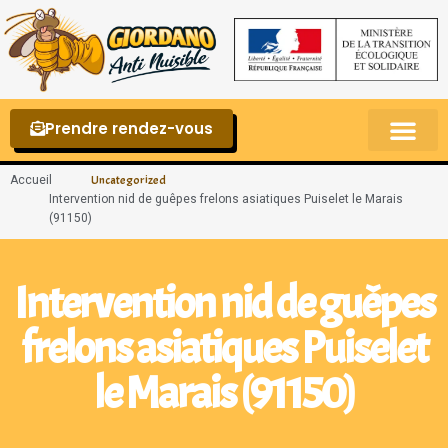
Prendre rendez-vous
Punaises de lit – La reconnaître et s’en 
Accueil
Uncategorized
Intervention nid de guêpes frelons asiatiques Puiselet le Marais
(91150)
Intervention nid de guêpes
frelons asiatiques Puiselet
le Marais (91150)