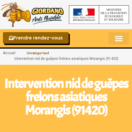
Prendre rendez-vous
Punaises de lit – La reconnaître et s’en 
Accueil
Uncategorized
Intervention nid de guêpes frelons asiatiques Morangis (91420)
Intervention nid de guêpes
frelons asiatiques
Morangis (91420)