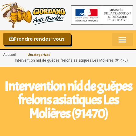
Prendre rendez-vous
Punaises de lit – La reconnaître et s’en 
Accueil
Uncategorized
Intervention nid de guêpes frelons asiatiques Les Molières (91470)
Intervention nid de guêpes
frelons asiatiques Les
Molières (91470)