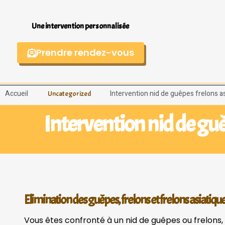
Une intervention personnalisée
Prendre rendez-vous
Accueil
Intervention nid de guêpes frelons as
Uncategorized
Intervention nid de guê
Elimination des guêpes, frelons et frelons asiatique
Vous êtes confronté à un nid de guêpes ou frelons, f