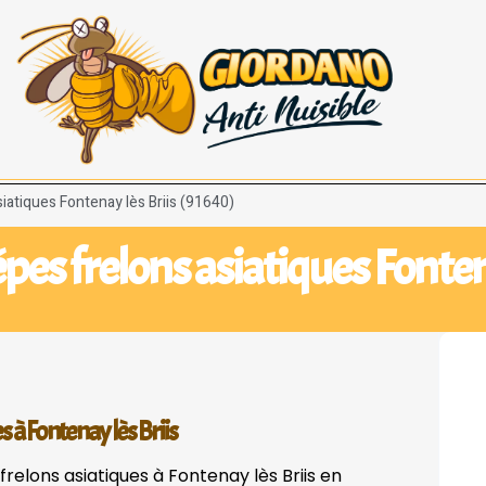
iatiques Fontenay lès Briis (91640)
pes frelons asiatiques Fonten
s à Fontenay lès Briis
relons asiatiques à Fontenay lès Briis en