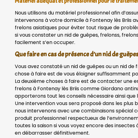
Matériel adéquat et professionnel pour le traiteme
Nous utilisons du matériel professionnel afin d’assu
intervenons à votre domicile à Fontenay lès Briis 
frelons asiatiques pour éviter tout risque de probl
si vous constater un nid de guêpes, frelonss, frelon
facilement s’en occuper.
Que faire en cas de présence d’un nid de guêpes,
Vous avez constaté un nid de guêpes ou un nid de 
chose à faire est de vous éloigner suffisamment po
La deuxième choses à faire est de contacter une en
frelons à Fontenay lès Briis comme Giordano antinu
apporterons tout les conseils nécessaire ainsi que le
Une intervention vous sera proposé dans les plus br
nous intervenons avec une combinaisons spécial con
produit professionnel respectueux de l’environnem
toutes la saison si vous voyez encore des insectes
en débarrasser définitivement.