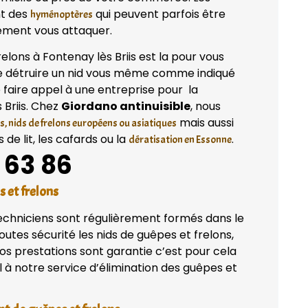
nt des
qui peuvent parfois être
hyménoptères
ilement vous attaquer.
elons à Fontenay lès Briis est la pour vous
de détruire un nid vous même comme indiqué
e faire appel à une entreprise pour la
 Briis. Chez
Giordano antinuisible
, nous
mais aussi
s, nids de frelons européens ou asiatiques
de lit, les cafards ou la
.
dératisation en Essonne
 63 86
s et frelons
techniciens sont régulièrement formés dans le
utes sécurité les nids de guêpes et frelons,
os prestations sont garantie c’est pour cela
à notre service d’élimination des guêpes et