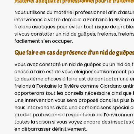
Matériel adéquat et professionnel pour le traiteme
Nous utilisons du matériel professionnel afin d’assu
intervenons à votre domicile à Fontaine la Rivière
frelons asiatiques pour éviter tout risque de probl
si vous constater un nid de guêpes, frelonss, frelon
facilement s’en occuper.
Que faire en cas de présence d’un nid de guêpes,
Vous avez constaté un nid de guêpes ou un nid de 
chose à faire est de vous éloigner suffisamment po
La deuxième choses à faire est de contacter une en
frelons à Fontaine la Rivière comme Giordano antinu
apporterons tout les conseils nécessaire ainsi que le
Une intervention vous sera proposé dans les plus br
nous intervenons avec une combinaisons spécial con
produit professionnel respectueux de l’environnem
toutes la saison si vous voyez encore des insectes
en débarrasser définitivement.