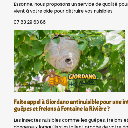
Essonne, nous proposons un service de qualité pour
vient à votre aide pour détruire vos nuisibles
07 83 29 63 86
Faite appel à Giordano antinuisible pour une in
guêpes et frelons à Fontaine la Rivière ?
Les insectes nuisibles comme les guêpes, frelons et
dangereux lorsqu’ils s’installent proche de votre 