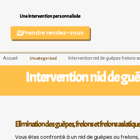
Une intervention personnalisée
Prendre rendez-vous
Accueil
Intervention nid de guêpes frelons as
Uncategorized
Intervention nid de guê
Elimination des guêpes, frelons et frelons asiatique
Vous êtes confronté à un nid de guêpes ou frelons, f