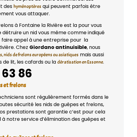
nt des
qui peuvent parfois être
hyménoptères
ilement vous attaquer.
elons à Fontaine la Rivière est la pour vous
de détruire un nid vous même comme indiqué
e faire appel à une entreprise pour la
Rivière. Chez
Giordano antinuisible
, nous
mais aussi
s, nids de frelons européens ou asiatiques
de lit, les cafards ou la
.
dératisation en Essonne
 63 86
s et frelons
techniciens sont régulièrement formés dans le
utes sécurité les nids de guêpes et frelons,
os prestations sont garantie c’est pour cela
à notre service d’élimination des guêpes et