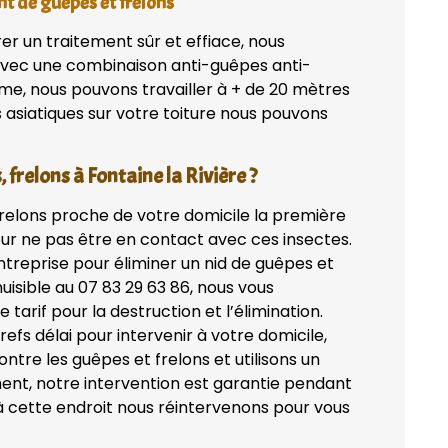
nt de guêpes et frelons
rer un traitement sûr et effiace, nous
 avec une combinaison anti-guêpes anti-
ème, nous pouvons travailler à + de 20 mètres
s asiatiques sur votre toiture nous pouvons
 frelons à Fontaine la Rivière ?
frelons proche de votre domicile la première
ur ne pas être en contact avec ces insectes.
treprise pour éliminer un nid de guêpes et
isible au 07 83 29 63 86, nous vous
 tarif pour la destruction et l’élimination.
efs délai pour intervenir à votre domicile,
tre les guêpes et frelons et utilisons un
ent, notre intervention est garantie pendant
 à cette endroit nous réintervenons pour vous