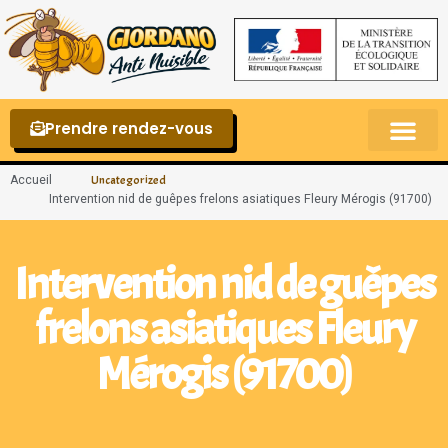
Prendre rendez-vous
Punaises de lit – La reconnaître et s’en 
Accueil
Uncategorized
Intervention nid de guêpes frelons asiatiques Fleury Mérogis (91700)
Intervention nid de guêpes
frelons asiatiques Fleury
Mérogis (91700)