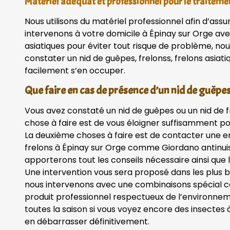
Matériel adéquat et professionnel pour le traiteme
Nous utilisons du matériel professionnel afin d’assu
intervenons à votre domicile à Épinay sur Orge av
asiatiques pour éviter tout risque de problème, nou
constater un nid de guêpes, frelonss, frelons asiat
facilement s’en occuper.
Que faire en cas de présence d’un nid de guêpes
Vous avez constaté un nid de guêpes ou un nid de 
chose à faire est de vous éloigner suffisamment po
La deuxième choses à faire est de contacter une en
frelons à Épinay sur Orge comme Giordano antinuisi
apporterons tout les conseils nécessaire ainsi que le
Une intervention vous sera proposé dans les plus br
nous intervenons avec une combinaisons spécial con
produit professionnel respectueux de l’environnem
toutes la saison si vous voyez encore des insectes
en débarrasser définitivement.