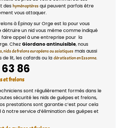
nt des
qui peuvent parfois être
hyménoptères
ilement vous attaquer.
relons à Épinay sur Orge est la pour vous
de détruire un nid vous même comme indiqué
e faire appel à une entreprise pour la
Orge. Chez
Giordano antinuisible
, nous
mais aussi
s, nids de frelons européens ou asiatiques
de lit, les cafards ou la
.
dératisation en Essonne
 63 86
s et frelons
techniciens sont régulièrement formés dans le
utes sécurité les nids de guêpes et frelons,
os prestations sont garantie c’est pour cela
à notre service d’élimination des guêpes et