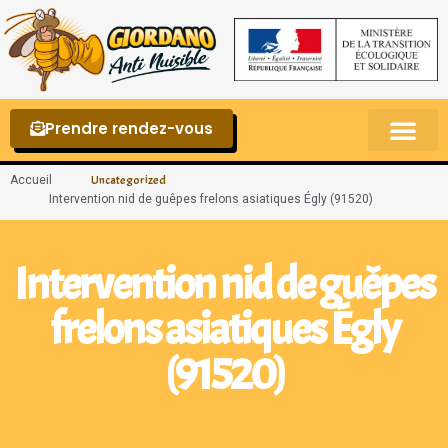
Prendre rendez-vous
Punaises de lit – La reconnaître et s’en 
Accueil
Uncategorized
Intervention nid de guêpes frelons asiatiques Égly (91520)
Intervention nid de guêpes
frelons asiatiques Égly
(91520)