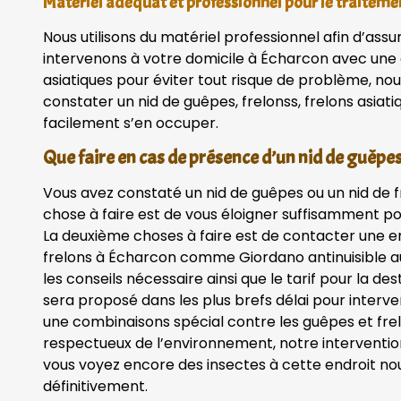
Matériel adéquat et professionnel pour le traiteme
Nous utilisons du matériel professionnel afin d’assu
intervenons à votre domicile à Écharcon avec une
asiatiques pour éviter tout risque de problème, nou
constater un nid de guêpes, frelonss, frelons asiat
facilement s’en occuper.
Que faire en cas de présence d’un nid de guêpes
Vous avez constaté un nid de guêpes ou un nid de 
chose à faire est de vous éloigner suffisamment po
La deuxième choses à faire est de contacter une en
frelons à Écharcon comme Giordano antinuisible au
les conseils nécessaire ainsi que le tarif pour la de
sera proposé dans les plus brefs délai pour interve
une combinaisons spécial contre les guêpes et frelo
respectueux de l’environnement, notre intervention
vous voyez encore des insectes à cette endroit n
définitivement.