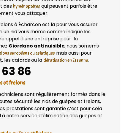
nt des
qui peuvent parfois être
hyménoptères
ilement vous attaquer.
relons à Écharcon est la pour vous assurer
ire un nid vous même comme indiqué les
aire appel à une entreprise pour la
Chez
Giordano antinuisible
, nous somems
mais aussi pour
relons européens ou asiatiques
, les cafards ou la
.
dératisation en Essonne
 63 86
s et frelons
techniciens sont régulièrement formés dans le
utes sécurité les nids de guêpes et frelons,
os prestations sont garantie c’est pour cela
à notre service d’élimination des guêpes et