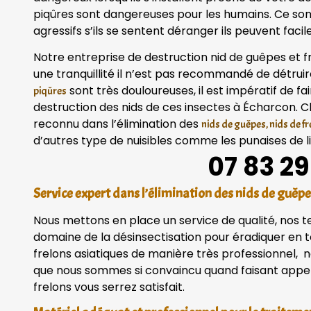
piqûres sont dangereuses pour les humains. Ce so
agressifs s’ils se sentent déranger ils peuvent fac
Notre entreprise de destruction nid de guêpes et f
une tranquillité il n’est pas recommandé de détru
sont très douloureuses, il est impératif de f
piqûres
destruction des nids de ces insectes à Écharcon. 
reconnu dans l’élimination des
nids de guêpes, nids de f
d’autres type de nuisibles comme les punaises de lit
07 83 29
Service expert dans l’élimination des nids de guêpe
Nous mettons en place un service de qualité, nos 
domaine de la désinsectisation pour éradiquer en to
frelons asiatiques de manière très professionnel, n
que nous sommes si convaincu quand faisant appel 
frelons vous serrez satisfait.