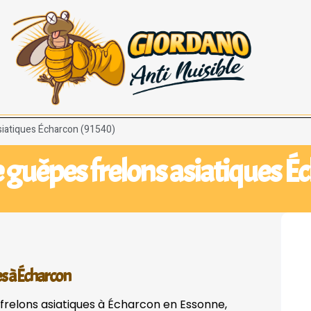
asiatiques Écharcon (91540)
e guêpes frelons asiatiques É
es à Écharcon
 frelons asiatiques à Écharcon en Essonne,