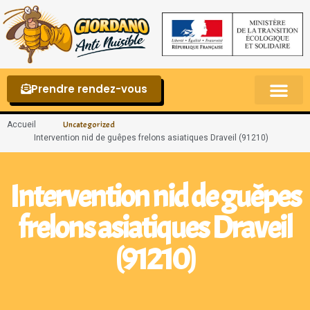
Prendre rendez-vous
Punaises de lit – La reconnaître et s’en 
Accueil
Uncategorized
Intervention nid de guêpes frelons asiatiques Draveil (91210)
Intervention nid de guêpes
frelons asiatiques Draveil
(91210)