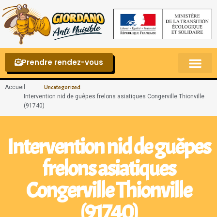
Prendre rendez-vous
Punaises de lit – La reconnaître et s’en 
Accueil
Uncategorized
Intervention nid de guêpes frelons asiatiques Congerville Thionville
(91740)
Intervention nid de guêpes
frelons asiatiques
Congerville Thionville
(91740)