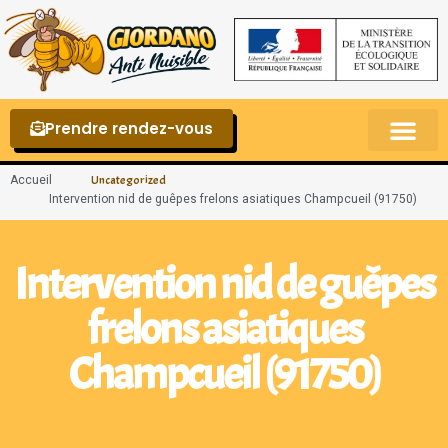
Prendre rendez-vous
Punaises de lit – La reconnaître et s’en 
Accueil
Uncategorized
Intervention nid de guêpes frelons asiatiques Champcueil (91750)
Intervention nid de guêpes
frelons asiatiques
Champcueil (91750)