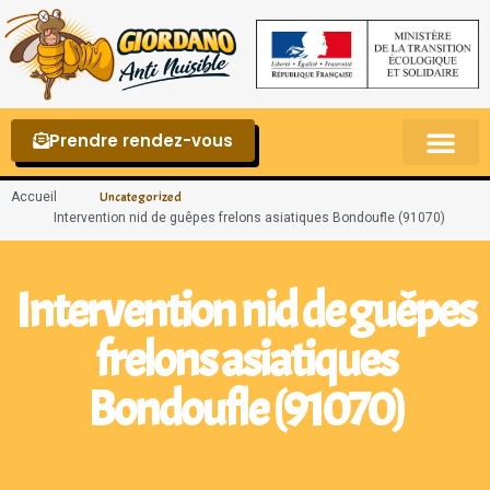
Prendre rendez-vous
Punaises de lit – La reconnaître et s’en 
Accueil
Uncategorized
Intervention nid de guêpes frelons asiatiques Bondoufle (91070)
Intervention nid de guêpes
frelons asiatiques
Bondoufle (91070)