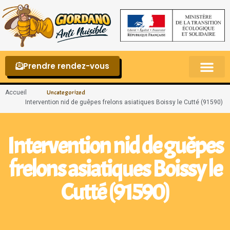
Prendre rendez-vous
Punaises de lit – La reconnaître et s’en 
Accueil
Uncategorized
Intervention nid de guêpes frelons asiatiques Boissy le Cutté (91590)
Intervention nid de guêpes
frelons asiatiques Boissy le
Cutté (91590)