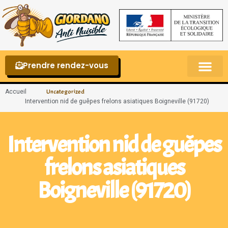
Prendre rendez-vous
Punaises de lit – La reconnaître et s’en 
Accueil
Uncategorized
Intervention nid de guêpes frelons asiatiques Boigneville (91720)
Intervention nid de guêpes
frelons asiatiques
Boigneville (91720)