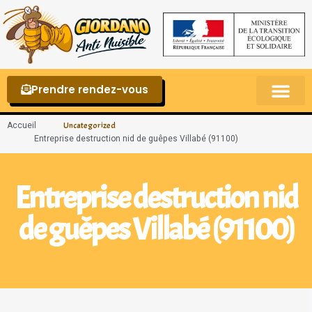
Prendre rendez-vous
Punaises de lit – La reconnaître et s’en 
Accueil
Uncategorized
Entreprise destruction nid de guêpes Villabé (91100)
Entreprise destruction nid
de guêpes Villabé (91100)