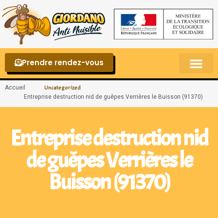
Prendre rendez-vous
Punaises de lit – La reconnaître et s’en 
Accueil
Uncategorized
Entreprise destruction nid de guêpes Verrières le Buisson (91370)
Entreprise destruction nid
de guêpes Verrières le
Buisson (91370)