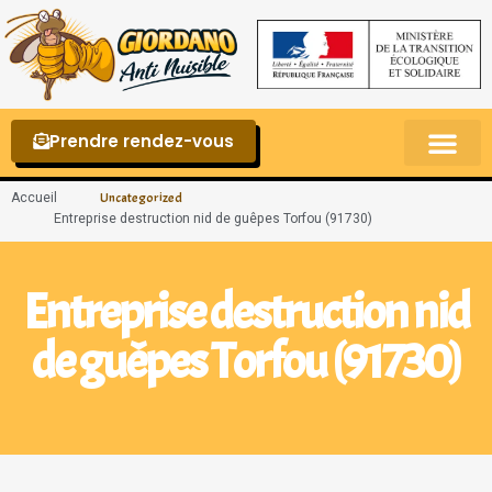
Prendre rendez-vous
Punaises de lit – La reconnaître et s’en 
Accueil
Uncategorized
Entreprise destruction nid de guêpes Torfou (91730)
Entreprise destruction nid
de guêpes Torfou (91730)